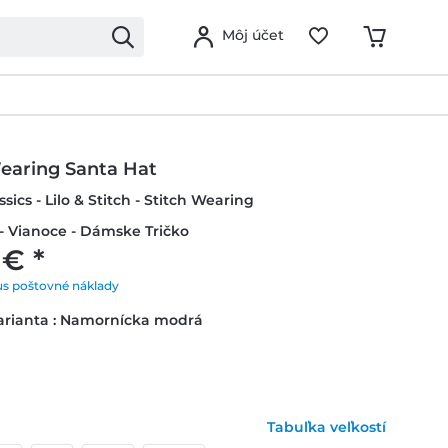
Môj účet
Wearing Santa Hat
sics - Lilo & Stitch - Stitch Wearing
- Vianoce - Dámske Tričko
 € *
us poštovné náklady
arianta : Namornícka modrá
Tabuľka veľkostí