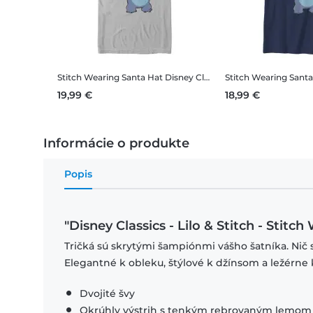
Stitch Wearing Santa Hat
Disney Classics - Lilo & Stitch - Stitch Wearing Santa Hat - Vianoce - Pánske Tričko
Stitch Wearing Santa
19,99 €
18,99 €
Informácie o produkte
Popis
"Disney Classics - Lilo & Stitch - Stit
Tričká sú skrytými šampiónmi vášho šatníka. Nič 
Elegantné k obleku, štýlové k džínsom a ležérne 
Dvojité švy
Okrúhly výstrih s tenkým rebrovaným lemom