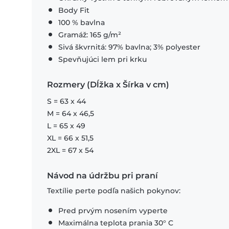
Body Fit
100 % bavlna
Gramáž: 165 g/m²
Sivá škvrnitá: 97% bavlna; 3% polyester
Spevňujúci lem pri krku
Rozmery (Dĺžka x Šírka v cm)
S = 63 x 44
M = 64 x 46,5
L = 65 x 49
XL = 66 x 51,5
2XL = 67 x 54
Návod na údržbu pri praní
Textílie perte podľa našich pokynov:
Pred prvým nosením vyperte
Maximálna teplota prania 30° C