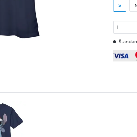
S
Štandard