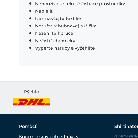
Nepoužívajte tekuté čistiace prostriedky
Nebieliť
Nezmäkčujte textílie
Nesušte v bubnovej sušičke
Nežehlite horúce
Nečistiť chemicky
Vyperte naruby a vyžehlite
Rýchlo
Pomôcť
Shirtinato
Kontrola stavu objednávky
O SPOLOČN