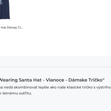
 Hat
Disney Classics - Lilo & Stitch - Stitch Wearing Santa Hat - Vianoce - Detské Tričko
ch Wearing Santa Hat - Vianoce - Dámske Tričko"
sa nedá skombinovať lepšie ako naše klasické tričko s výstrih
k letnému outfitu.