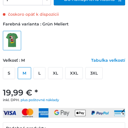
čoskoro opäť k dispozícii
Farebná varianta : Grün Meliert
Veľkosť : M
Tabuľka veľkostí
S
M
L
XL
XXL
3XL
19,99 € *
inkl. DPH.
plus poštovné náklady