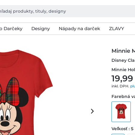
o Darčeky
Designy
Nápady na darček
ZLAVY
Minnie 
Disney Cla
Minnie Hol
19,99
inkl. DPH.
pl
Farebná va
Veľkosť : S