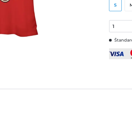
S
Štandard