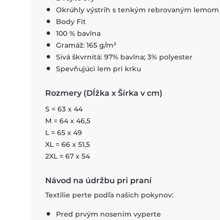
Okrúhly výstrih s tenkým rebrovaným lemom
Body Fit
100 % bavlna
Gramáž: 165 g/m²
Sivá škvrnitá: 97% bavlna; 3% polyester
Spevňujúci lem pri krku
Rozmery (Dĺžka x Šírka v cm)
S = 63 x 44
M = 64 x 46,5
L = 65 x 49
XL = 66 x 51,5
2XL = 67 x 54
Návod na údržbu pri praní
Textílie perte podľa našich pokynov:
Pred prvým nosením vyperte