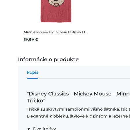
Minnie Mouse Big Minnie Holiday
Disney Classics - Mickey Mouse - Minnie Mouse Big Minnie Holiday - Vianoce - Pánske Tričko
19,99 €
Informácie o produkte
Popis
"Disney Classics - Mickey Mouse - Min
Tričko"
Tričká sú skrytými šampiónmi vášho šatníka. Nič 
Elegantné k obleku, štýlové k džínsom a ležérne 
Dvojité švy