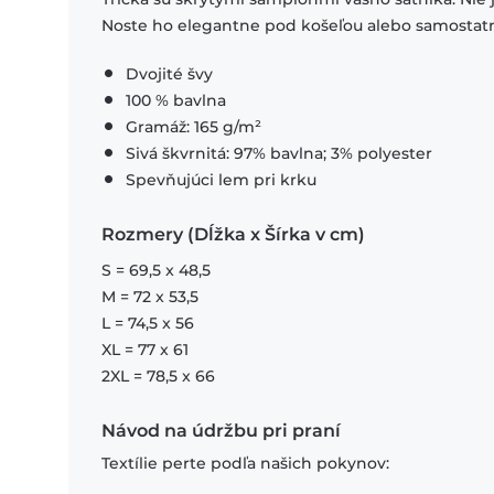
Noste ho elegantne pod košeľou alebo samostat
Dvojité švy
100 % bavlna
Gramáž: 165 g/m²
Sivá škvrnitá: 97% bavlna; 3% polyester
Spevňujúci lem pri krku
Rozmery (Dĺžka x Šírka v cm)
S = 69,5 x 48,5
M = 72 x 53,5
L = 74,5 x 56
XL = 77 x 61
2XL = 78,5 x 66
Návod na údržbu pri praní
Textílie perte podľa našich pokynov: