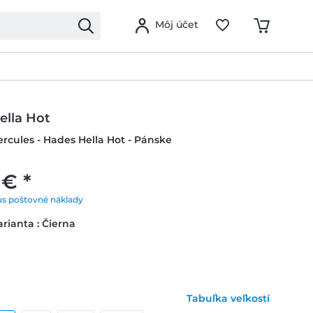
Môj účet
ella Hot
ercules - Hades Hella Hot - Pánske
 € *
us poštovné náklady
rianta : Čierna
Tabuľka veľkostí