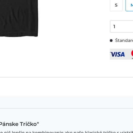
S
Štandard
 Pánske Tričko"
je nič lepšie na kombinovanie ako naše klasické tričko s výstr