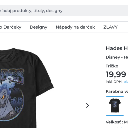
o Darčeky
Designy
Nápady na darček
ZLAVY
Hades H
Disney - H
Tričko
19,99
inkl. DPH.
pl
Farebná va
Veľkosť : M