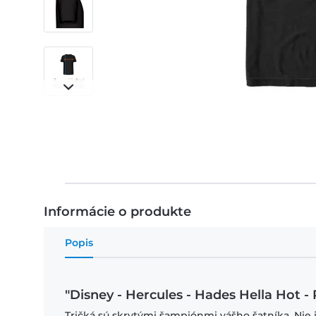
Informácie o produkte
Popis
"Disney - Hercules - Hades Hella Hot -
Tričká sú skrytými šampiónmi vášho šatníka. Nie 