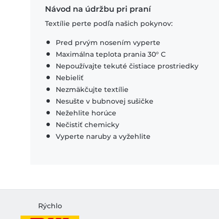
Návod na údržbu pri praní
Textílie perte podľa našich pokynov:
Pred prvým nosením vyperte
Maximálna teplota prania 30° C
Nepoužívajte tekuté čistiace prostriedky
Nebieliť
Nezmäkčujte textílie
Nesušte v bubnovej sušičke
Nežehlite horúce
Nečistiť chemicky
Vyperte naruby a vyžehlite
Rýchlo