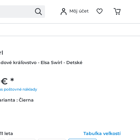
Môj účet
rl
adové kráľovstvo - Elsa Swirl - Detské
 € *
us poštovné náklady
rianta : Čierna
11 leta
Tabuľka veľkostí