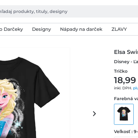
o Darčeky
Designy
Nápady na darček
ZLAVY
Elsa Swi
Disney - Ľ
Tričko
18,99
inkl. DPH.
pl
Farebná va
Veľkosť : 9-