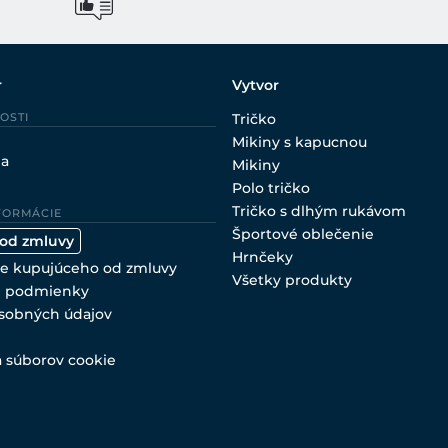
r
Vytvor
OSTI
Tričko
Mikiny s kapucnou
ia
Mikiny
Polo tričko
Tričko s dlhým rukávom
FORMÁCIE
Športové oblečenie
 od zmluvy
Hrnčeky
e kupujúceho od zmluvy
Všetky produkty
 podmienky
sobných údajov
a súborov cookie