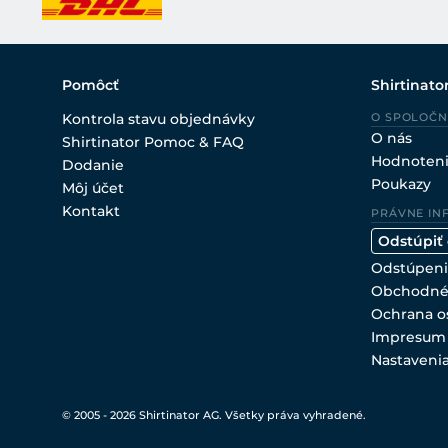
Pomôcť
Shirtinato
Kontrola stavu objednávky
O SPOLOČN
O nás
Shirtinator Pomoc & FAQ
Hodnoten
Dodanie
Poukazy
Môj účet
Kontakt
PRÁVNE IN
Odstúpiť
Odstúpeni
Obchodné
Ochrana o
Impresum
Nastaveni
© 2005 - 2026 Shirtinator AG. Všetky práva vyhradené.