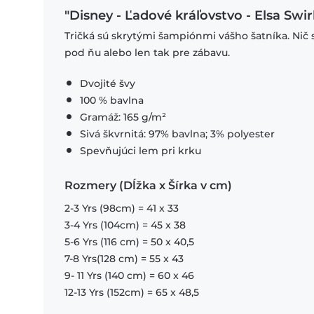
"Disney - Ľadové kráľovstvo - Elsa Swir
Tričká sú skrytými šampiónmi vášho šatníka. Nič 
pod ňu alebo len tak pre zábavu.
Dvojité švy
100 % bavlna
Gramáž: 165 g/m²
Sivá škvrnitá: 97% bavlna; 3% polyester
Spevňujúci lem pri krku
Rozmery (Dĺžka x Šírka v cm)
2-3 Yrs (98cm) = 41 x 33
3-4 Yrs (104cm) = 45 x 38
5-6 Yrs (116 cm) = 50 x 40,5
7-8 Yrs(128 cm) = 55 x 43
9- 11 Yrs (140 cm) = 60 x 46
12-13 Yrs (152cm) = 65 x 48,5