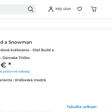
Môj účet
ild a Snowman
adové kráľovstvo - Olaf Build a
 Dámske Tričko
 € *
us poštovné náklady
rianta : Kráľovská modrá
Tabuľka veľkostí