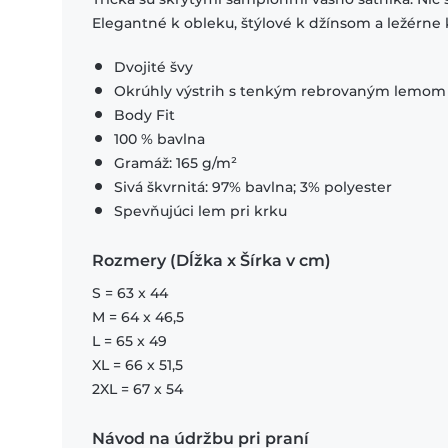
Elegantné k obleku, štýlové k džínsom a ležérne 
Dvojité švy
Okrúhly výstrih s tenkým rebrovaným lemom
Body Fit
100 % bavlna
Gramáž: 165 g/m²
Sivá škvrnitá: 97% bavlna; 3% polyester
Spevňujúci lem pri krku
Rozmery (Dĺžka x Šírka v cm)
S = 63 x 44
M = 64 x 46,5
L = 65 x 49
XL = 66 x 51,5
2XL = 67 x 54
Návod na údržbu pri praní