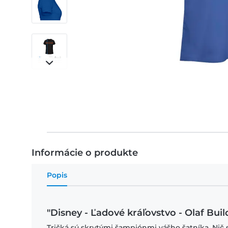
Informácie o produkte
Popis
"Disney - Ľadové kráľovstvo - Olaf Bu
Tričká sú skrytými šampiónmi vášho šatníka. Nič 