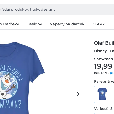
o Darčeky
Designy
Nápady na darček
ZLAVY
Olaf Bu
Disney - Ľ
Snowman -
19,99
inkl. DPH.
pl
Farebná va
Veľkosť : S