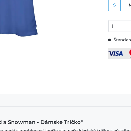
S
Štandard
ild a Snowman - Dámske Tričko"
sa nedá skombinovať lepšie ako naše klasické tričko s výstrih