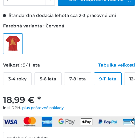
Štandardná dodacia lehota cca 2-3 pracovné dni
Farebná varianta : Červená
Veľkosť : 9-11 leta
Tabuľka veľkostí
3-4 roky
5-6 leta
7-8 leta
9-11 leta
12-1
18,99 € *
inkl. DPH.
plus poštovné náklady