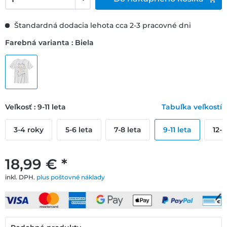
Štandardná dodacia lehota cca 2-3 pracovné dni
Farebná varianta : Biela
Veľkosť : 9-11 leta
Tabuľka veľkostí
3-4 roky
5-6 leta
7-8 leta
9-11 leta
12-1
18,99 € *
inkl. DPH.
plus poštovné náklady