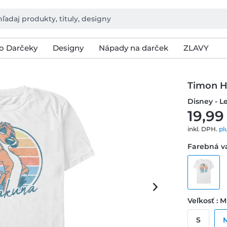
o Darčeky
Designy
Nápady na darček
ZLAVY
Timon 
Disney - L
19,99
inkl. DPH.
pl
Farebná va
Veľkosť : M
S