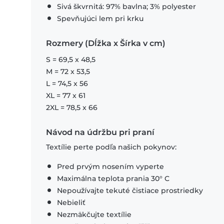
Sivá škvrnitá: 97% bavlna; 3% polyester
Spevňujúci lem pri krku
Rozmery (Dĺžka x Šírka v cm)
S = 69,5 x 48,5
M = 72 x 53,5
L = 74,5 x 56
XL = 77 x 61
2XL = 78,5 x 66
Návod na údržbu pri praní
Textílie perte podľa našich pokynov:
Pred prvým nosením vyperte
Maximálna teplota prania 30° C
Nepoužívajte tekuté čistiace prostriedky
Nebieliť
Nezmäkčujte textílie