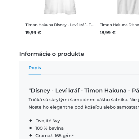
Timon Hakuna
Disney - Leví kráľ - Timon Hakuna - Dámske Tričko
Timon Hakuna
Disney - Leví 
19,99 €
18,99 €
Informácie o produkte
Popis
"Disney - Leví kráľ - Timon Hakuna - P
Tričká sú skrytými šampiónmi vášho šatníka. Nie 
Noste ho elegantne pod košeľou alebo samostat
Dvojité švy
100 % bavlna
Gramáž: 165 g/m²