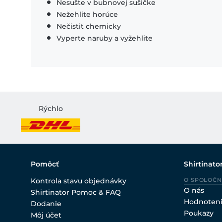
Nesušte v bubnovej sušičke
Nežehlite horúce
Nečistiť chemicky
Vyperte naruby a vyžehlite
Rýchlo
Pomôcť
Shirtinato
Kontrola stavu objednávky
O SPOLOČN
O nás
Shirtinator Pomoc & FAQ
Hodnoten
Dodanie
Poukazy
Môj účet