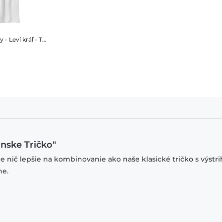
kráľ - Timon Hakuna - Detské Tričko
ánske Tričko"
je nič lepšie na kombinovanie ako naše klasické tričko s výstr
ne.