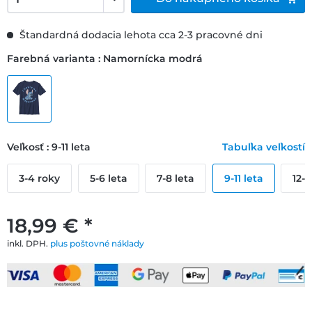
Štandardná dodacia lehota cca 2-3 pracovné dni
Farebná varianta : Namornícka modrá
Veľkosť : 9-11 leta
Tabuľka veľkostí
3-4 roky
5-6 leta
7-8 leta
9-11 leta
12-1
18,99 € *
inkl. DPH.
plus poštovné náklady