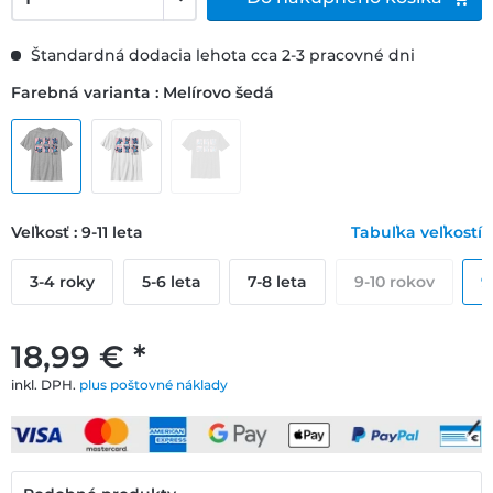
Štandardná dodacia lehota cca 2-3 pracovné dni
Farebná varianta : Melírovo šedá
Veľkosť : 9-11 leta
Tabuľka veľkostí
3-4 roky
5-6 leta
7-8 leta
9-10 rokov
9
18,99 € *
inkl. DPH.
plus poštovné náklady