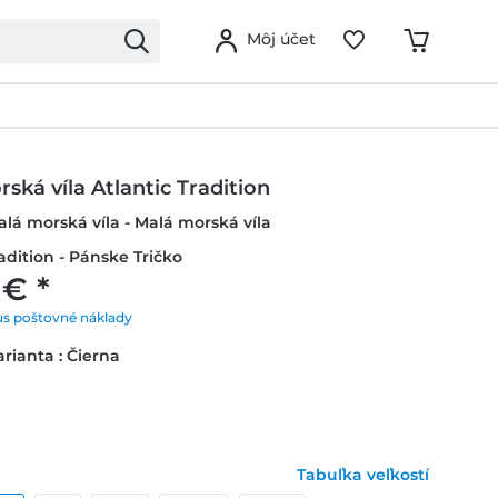
Môj účet
ská víla Atlantic Tradition
alá morská víla - Malá morská víla
radition - Pánske Tričko
 € *
us poštovné náklady
rianta : Čierna
Tabuľka veľkostí