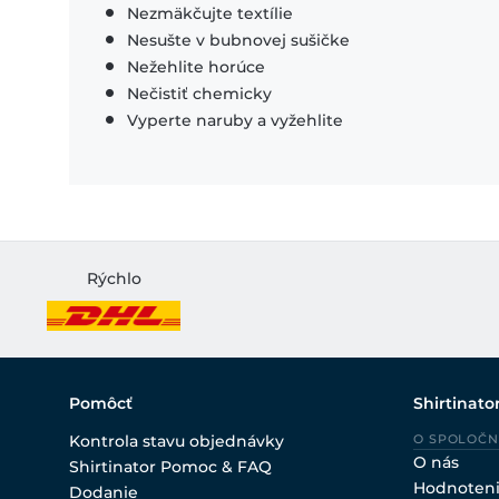
Nezmäkčujte textílie
Nesušte v bubnovej sušičke
Nežehlite horúce
Nečistiť chemicky
Vyperte naruby a vyžehlite
Rýchlo
Pomôcť
Shirtinato
Kontrola stavu objednávky
O SPOLOČN
O nás
Shirtinator Pomoc & FAQ
Hodnoten
Dodanie