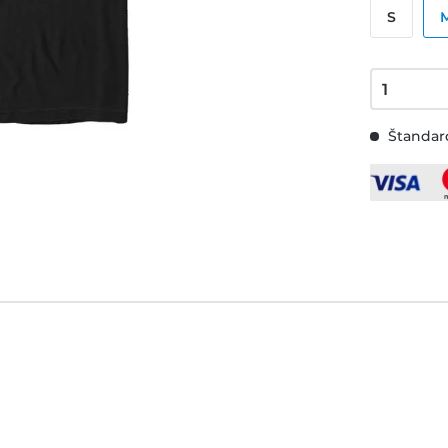
S
Štandard