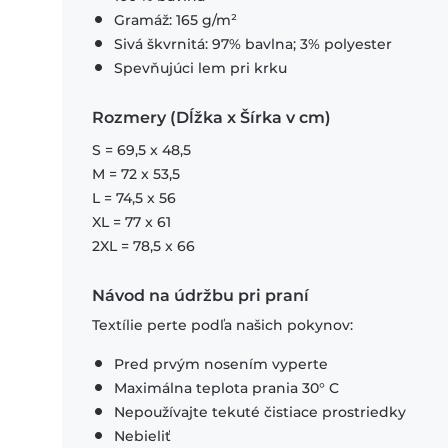
Gramáž: 165 g/m²
Sivá škvrnitá: 97% bavlna; 3% polyester
Spevňujúci lem pri krku
Rozmery (Dĺžka x Šírka v cm)
S = 69,5 x 48,5
M = 72 x 53,5
L = 74,5 x 56
XL = 77 x 61
2XL = 78,5 x 66
Návod na údržbu pri praní
Textílie perte podľa našich pokynov:
Pred prvým nosením vyperte
Maximálna teplota prania 30° C
Nepoužívajte tekuté čistiace prostriedky
Nebieliť