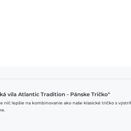
- Malá morská víla Atlantic Tradition - Unisex Mikiny s kapucňou
á víla Atlantic Tradition - Pánske Tričko"
je nič lepšie na kombinovanie ako naše klasické tričko s výstr
ne.