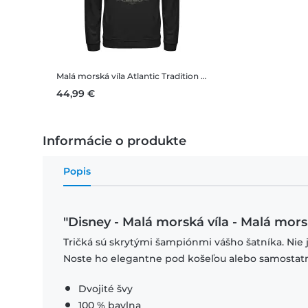
Malá morská víla Atlantic Tradition
Disney - Malá morská víla 
44,99 €
Informácie o produkte
Popis
"Disney - Malá morská víla - Malá morsk
Tričká sú skrytými šampiónmi vášho šatníka. Nie 
Noste ho elegantne pod košeľou alebo samostat
Dvojité švy
100 % bavlna