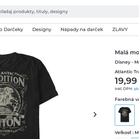
o Darčeky
Designy
Nápady na darček
ZLAVY
Malá mor
Disney - M
Atlantic T
19,99
inkl. DPH.
pl
Farebná va
Veľkosť : M