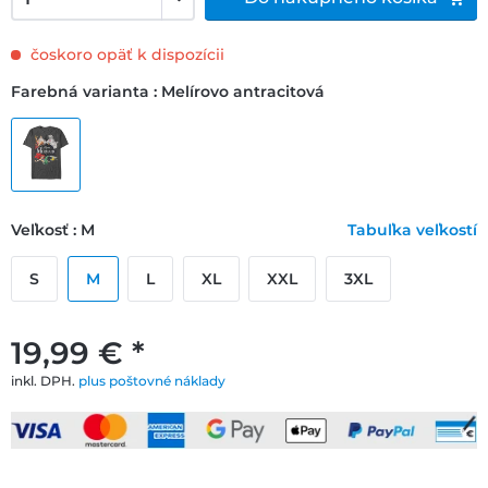
čoskoro opäť k dispozícii
Farebná varianta : Melírovo antracitová
Veľkosť : M
Tabuľka veľkostí
S
M
L
XL
XXL
3XL
19,99 € *
inkl. DPH.
plus poštovné náklady