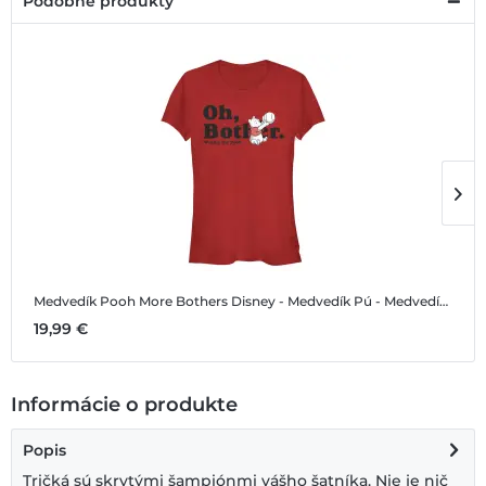
Podobné produkty
Medvedík Pooh More Bothers
Disney - Medvedík Pú - Medvedík Pooh More Bothers - Dámske Tričko
M
19,99 €
1
Informácie o produkte
Popis
Tričká sú skrytými šampiónmi vášho šatníka. Nie je nič