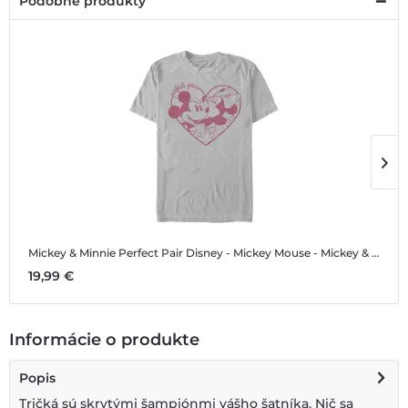
Podobné produkty
Mickey & Minnie Perfect Pair
Disney - Mickey Mouse - Mickey & Minnie Perfect Pair - Pánske Tričko
M
19,99 €
1
Informácie o produkte
Popis
Tričká sú skrytými šampiónmi vášho šatníka. Nič sa