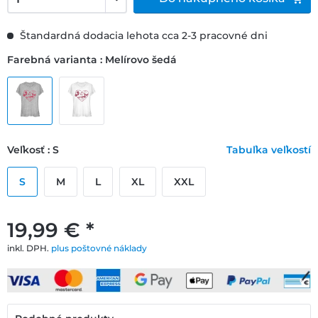
Štandardná dodacia lehota cca 2-3 pracovné dni
Farebná varianta : Melírovo šedá
Veľkosť : S
Tabuľka veľkostí
S
M
L
XL
XXL
19,99 € *
inkl. DPH.
plus poštovné náklady