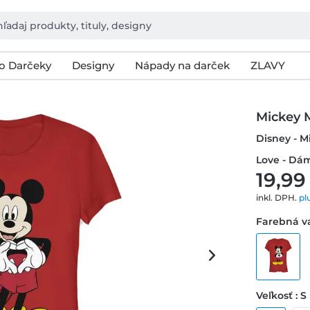
o Darčeky
Designy
Nápady na darček
ZLAVY
Mickey 
Disney - 
Love - Dá
19,99
inkl. DPH.
pl
Farebná va
Veľkosť : S