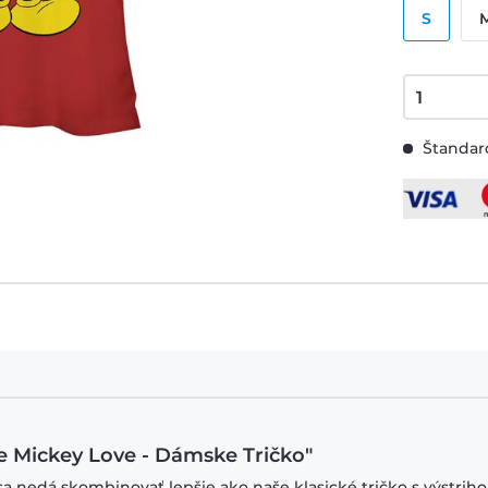
S
Štandard
e Mickey Love - Dámske Tričko"
sa nedá skombinovať lepšie ako naše klasické tričko s výstrih