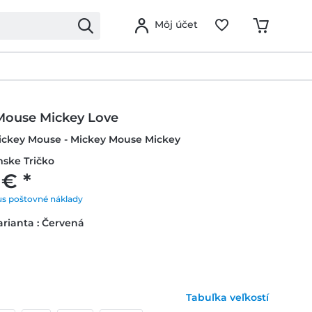
Môj účet
Mouse Mickey Love
Mickey Mouse - Mickey Mouse Mickey
mske Tričko
 € *
us poštovné náklady
rianta : Červená
Tabuľka veľkostí