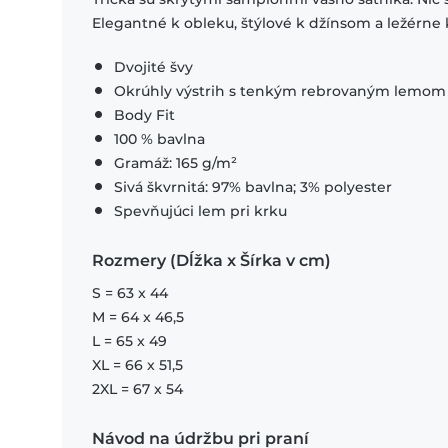
Elegantné k obleku, štýlové k džínsom a ležérne 
Dvojité švy
Okrúhly výstrih s tenkým rebrovaným lemom
Body Fit
100 % bavlna
Gramáž: 165 g/m²
Sivá škvrnitá: 97% bavlna; 3% polyester
Spevňujúci lem pri krku
Rozmery (Dĺžka x Šírka v cm)
S = 63 x 44
M = 64 x 46,5
L = 65 x 49
XL = 66 x 51,5
2XL = 67 x 54
Návod na údržbu pri praní