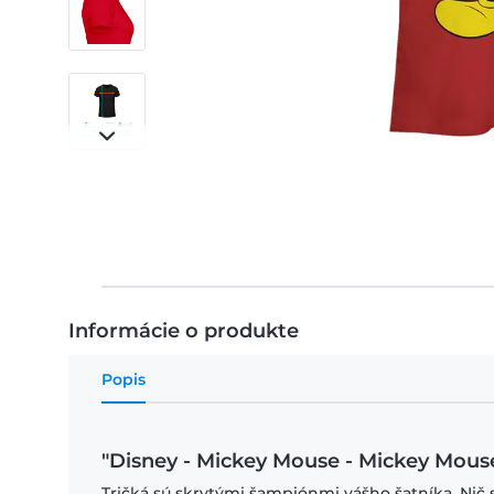
Informácie o produkte
Popis
"Disney - Mickey Mouse - Mickey Mous
Tričká sú skrytými šampiónmi vášho šatníka. Nič 