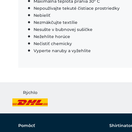
Maximálna teplota prania 30° C
Nepoužívajte tekuté čistiace prostriedky
Nebieliť
Nezmäkčujte textílie
Nesušte v bubnovej sušičke
Nežehlite horúce
Nečistiť chemicky
Vyperte naruby a vyžehlite
Rýchlo
Pomôcť
Shirtinato