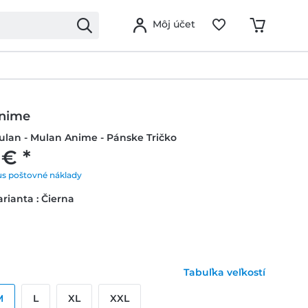
Môj účet
Anime
ulan - Mulan Anime - Pánske Tričko
 € *
us poštovné náklady
rianta : Čierna
Tabuľka veľkostí
M
L
XL
XXL