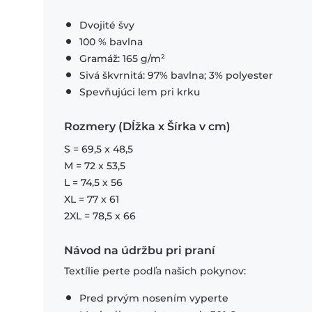
Dvojité švy
100 % bavlna
Gramáž: 165 g/m²
Sivá škvrnitá: 97% bavlna; 3% polyester
Spevňujúci lem pri krku
Rozmery (Dĺžka x Šírka v cm)
S = 69,5 x 48,5
M = 72 x 53,5
L = 74,5 x 56
XL = 77 x 61
2XL = 78,5 x 66
Návod na údržbu pri praní
Textílie perte podľa našich pokynov:
Pred prvým nosením vyperte