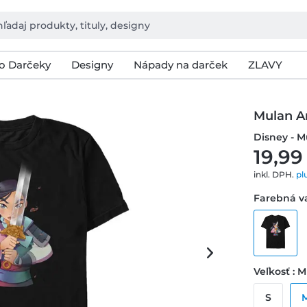
o Darčeky
Designy
Nápady na darček
ZLAVY
Mulan 
Disney - M
19,99
inkl. DPH.
pl
Farebná va
Veľkosť : M
S