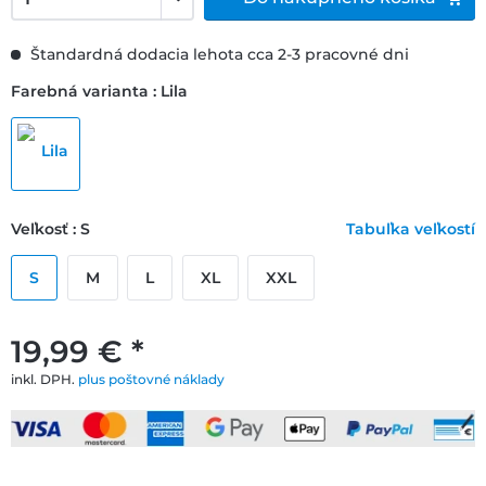
Štandardná dodacia lehota cca 2-3 pracovné dni
Farebná varianta : Lila
Veľkosť : S
Tabuľka veľkostí
S
M
L
XL
XXL
19,99 € *
inkl. DPH.
plus poštovné náklady