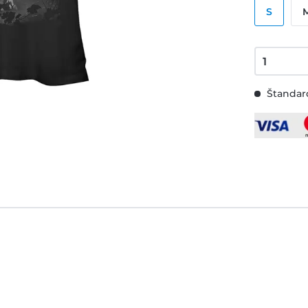
S
Štandard