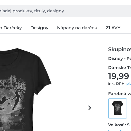
o Darčeky
Designy
Nápady na darček
ZLAVY
Skupino
Disney - P
Dámske Tr
19,99
inkl. DPH.
pl
Farebná va
Veľkosť : S