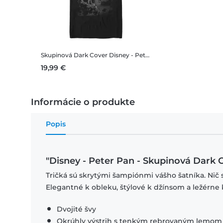
Skupinová Dark Cover
Disney - Peter Pan - Skupinová Dark Cover - Pánske Tričko
19,99 €
Informácie o produkte
Popis
"Disney - Peter Pan - Skupinová Dark 
Tričká sú skrytými šampiónmi vášho šatníka. Nič 
Elegantné k obleku, štýlové k džínsom a ležérne 
Dvojité švy
Okrúhly výstrih s tenkým rebrovaným lemom