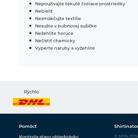
Nepoužívajte tekuté čistiace prostriedky
Nebieliť
Nezmäkčujte textílie
Nesušte v bubnovej sušičke
Nežehlite horúce
Nečistiť chemicky
Vyperte naruby a vyžehlite
Rýchlo
Pomôcť
Shirtinato
Kontrola stavu objednávky
O SPOLOČN