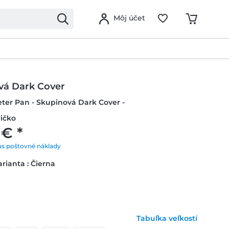
Môj účet
vá Dark Cover
eter Pan - Skupinová Dark Cover -
ičko
 € *
us poštovné náklady
rianta : Čierna
Tabuľka veľkostí