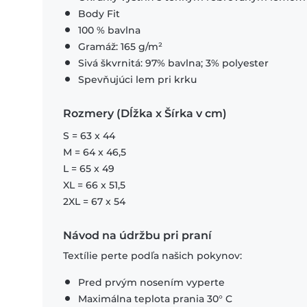
Body Fit
100 % bavlna
Gramáž: 165 g/m²
Sivá škvrnitá: 97% bavlna; 3% polyester
Spevňujúci lem pri krku
Rozmery (Dĺžka x Šírka v cm)
S = 63 x 44
M = 64 x 46,5
L = 65 x 49
XL = 66 x 51,5
2XL = 67 x 54
Návod na údržbu pri praní
Textílie perte podľa našich pokynov:
Pred prvým nosením vyperte
Maximálna teplota prania 30° C