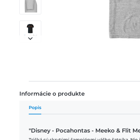
Informácie o produkte
Popis
"Disney - Pocahontas - Meeko & Flit Me
Tričká sú skrytými šampiónmi vášho šatníka. Nie 