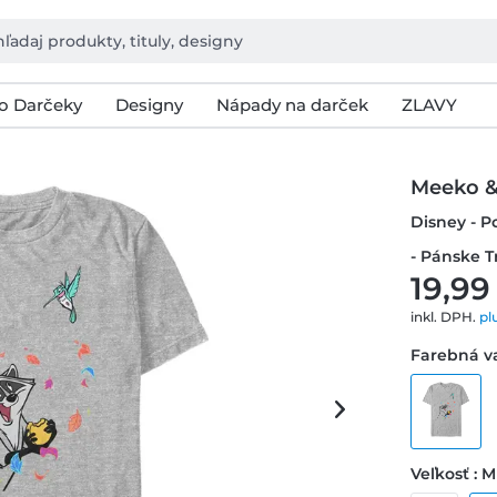
o Darčeky
Designy
Nápady na darček
ZLAVY
Meeko & 
Disney - P
- Pánske T
19,99
inkl. DPH.
pl
Farebná va
Veľkosť : M