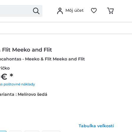
Môj účet
Flit Meeko and Flit
ocahontas - Meeko & Flit Meeko and Flit
ričko
 € *
us poštovné náklady
rianta : Melírovo šedá
Tabuľka veľkostí