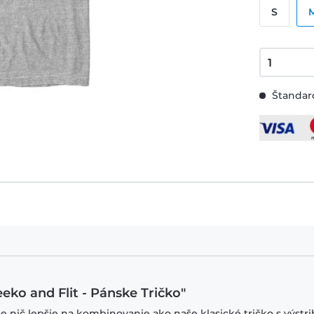
S
Štandard
eko and Flit - Pánske Tričko"
je nič lepšie na kombinovanie ako naše klasické tričko s výstr