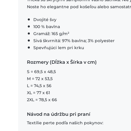
Noste ho elegantne pod košeľou alebo samostat
Dvojité švy
100 % bavlna
Gramáž: 165 g/m²
Sivá škvrnitá: 97% bavlna; 3% polyester
Spevňujúci lem pri krku
Rozmery (Dĺžka x Šírka v cm)
S = 69,5 x 48,5
M = 72 x 53,5
L = 74,5 x 56
XL = 77 x 61
2XL = 78,5 x 66
Návod na údržbu pri praní
Textílie perte podľa našich pokynov: