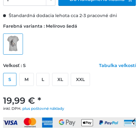
Štandardná dodacia lehota cca 2-3 pracovné dni
Farebná varianta : Melírovo šedá
Veľkosť : S
Tabuľka veľkostí
S
M
L
XL
XXL
19,99 € *
inkl. DPH.
plus poštovné náklady