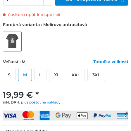
čoskoro opäť k dispozícii
Farebná varianta : Melírovo antracitová
Veľkosť : M
Tabuľka veľkostí
S
M
L
XL
XXL
3XL
19,99 € *
inkl. DPH.
plus poštovné náklady