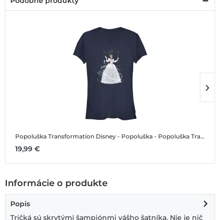
Podobné produkty
Popoluška Transformation
Disney - Popoluška - Popoluška Transformation - Dámske Tričko
P
19,99 €
1
Informácie o produkte
Popis
Tričká sú skrytými šampiónmi vášho šatníka. Nie je nič