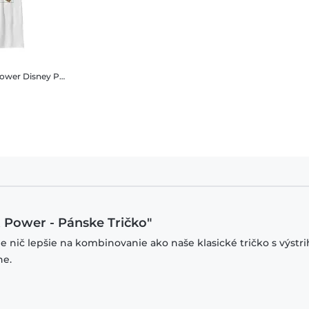
Power
Disney Princezná - Skupinová Portrait Power - Detské Tričko
t Power - Pánske Tričko"
je nič lepšie na kombinovanie ako naše klasické tričko s výstr
ne.