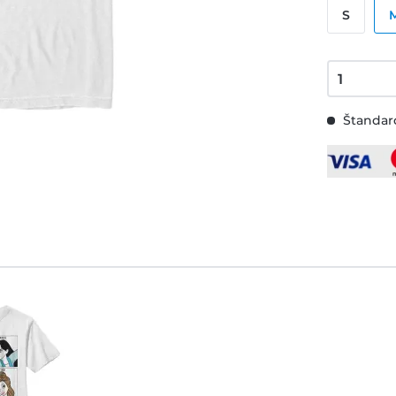
S
Štandard