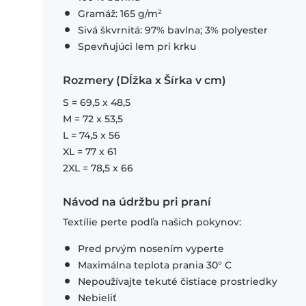
Gramáž: 165 g/m²
Sivá škvrnitá: 97% bavlna; 3% polyester
Spevňujúci lem pri krku
Rozmery (Dĺžka x Šírka v cm)
S = 69,5 x 48,5
M = 72 x 53,5
L = 74,5 x 56
XL = 77 x 61
2XL = 78,5 x 66
Návod na údržbu pri praní
Textílie perte podľa našich pokynov:
Pred prvým nosením vyperte
Maximálna teplota prania 30° C
Nepoužívajte tekuté čistiace prostriedky
Nebieliť