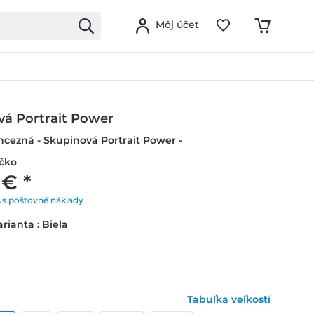
Môj účet
vá Portrait Power
ncezná - Skupinová Portrait Power -
ičko
 € *
us poštovné náklady
rianta : Biela
Tabuľka veľkostí