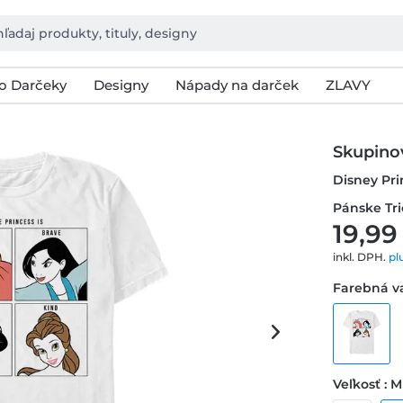
o Darčeky
Designy
Nápady na darček
ZLAVY
Skupino
Disney Pri
Pánske Tr
19,99
inkl. DPH.
pl
Farebná va
Veľkosť : M