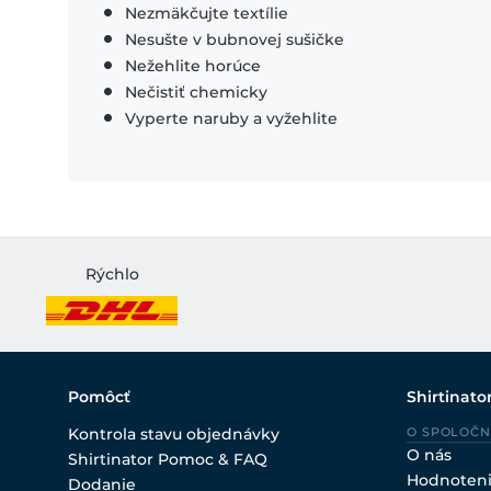
Nezmäkčujte textílie
Nesušte v bubnovej sušičke
Nežehlite horúce
Nečistiť chemicky
Vyperte naruby a vyžehlite
Rýchlo
Pomôcť
Shirtinato
Kontrola stavu objednávky
O SPOLOČN
O nás
Shirtinator Pomoc & FAQ
Hodnoten
Dodanie