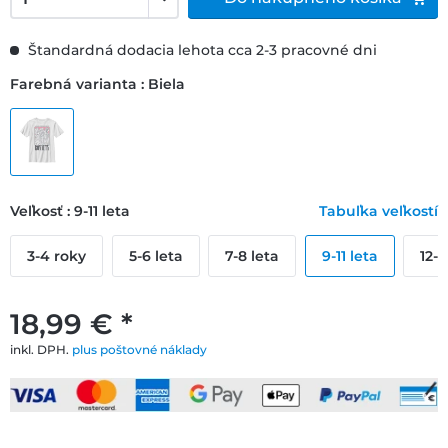
Štandardná dodacia lehota cca 2-3 pracovné dni
Farebná varianta : Biela
Veľkosť : 9-11 leta
Tabuľka veľkostí
3-4 roky
5-6 leta
7-8 leta
9-11 leta
12-1
18,99 € *
inkl. DPH.
plus poštovné náklady