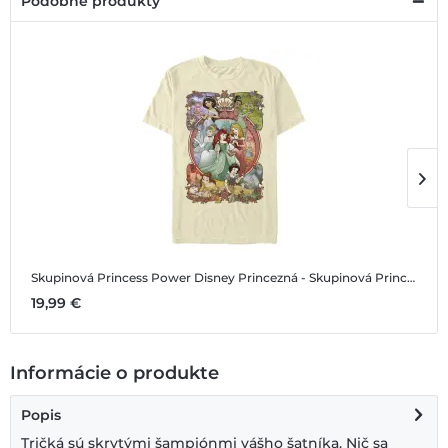
Podobné produkty
Skupinová Princess Power
Disney Princezná - Skupinová Princess Power - Pánske Tričko
S
19,99 €
1
Informácie o produkte
Popis
Tričká sú skrytými šampiónmi vášho šatníka. Nič sa