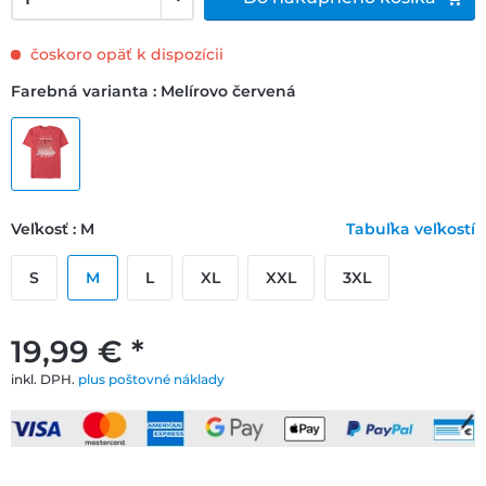
čoskoro opäť k dispozícii
Farebná varianta : Melírovo červená
Veľkosť : M
Tabuľka veľkostí
S
M
L
XL
XXL
3XL
19,99 € *
inkl. DPH.
plus poštovné náklady