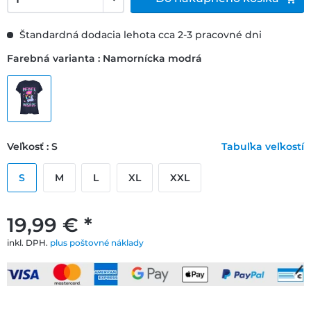
Štandardná dodacia lehota cca 2-3 pracovné dni
Farebná varianta : Namornícka modrá
Veľkosť : S
Tabuľka veľkostí
S
M
L
XL
XXL
19,99 € *
inkl. DPH.
plus poštovné náklady