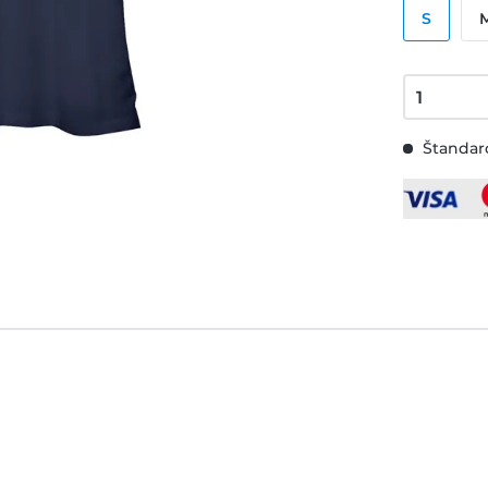
S
Štandard