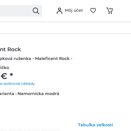
Môj účet
ent Rock
ípková ruženka - Maleficent Rock -
ičko
 € *
us poštovné náklady
arianta : Namornícka modrá
Tabuľka veľkostí