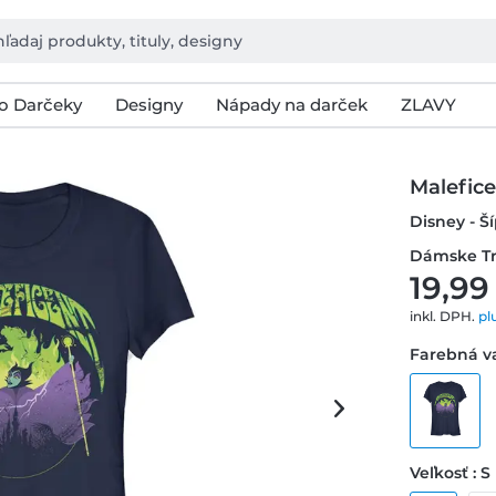
o Darčeky
Designy
Nápady na darček
ZLAVY
Malefic
Disney - Š
Dámske Tr
19,99
inkl. DPH.
pl
Farebná v
Veľkosť : S