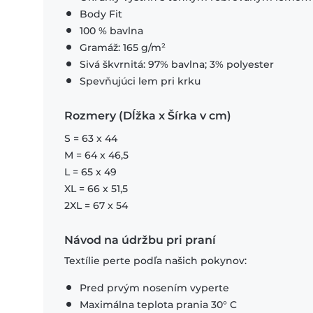
Body Fit
100 % bavlna
Gramáž: 165 g/m²
Sivá škvrnitá: 97% bavlna; 3% polyester
Spevňujúci lem pri krku
Rozmery (Dĺžka x Šírka v cm)
S = 63 x 44
M = 64 x 46,5
L = 65 x 49
XL = 66 x 51,5
2XL = 67 x 54
Návod na údržbu pri praní
Textílie perte podľa našich pokynov:
Pred prvým nosením vyperte
Maximálna teplota prania 30° C