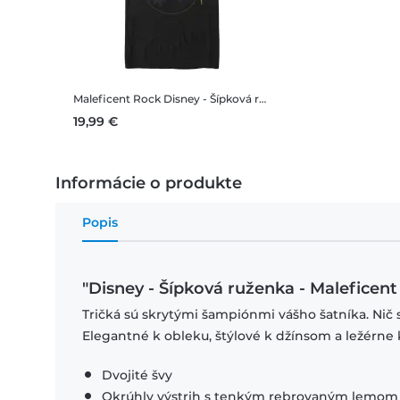
Maleficent Rock
Disney - Šípková ruženka - Maleficent Rock - Pánske Tričko
19,99 €
Informácie o produkte
Popis
"Disney - Šípková ruženka - Maleficen
Tričká sú skrytými šampiónmi vášho šatníka. Nič 
Elegantné k obleku, štýlové k džínsom a ležérne 
Dvojité švy
Okrúhly výstrih s tenkým rebrovaným lemom