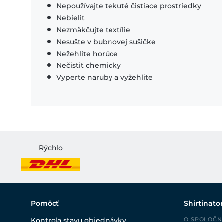
Nepoužívajte tekuté čistiace prostriedky
Nebieliť
Nezmäkčujte textílie
Nesušte v bubnovej sušičke
Nežehlite horúce
Nečistiť chemicky
Vyperte naruby a vyžehlite
Rýchlo
Pomôcť
Shirtinato
Kontrola stavu objednávky
O SPOLOČN