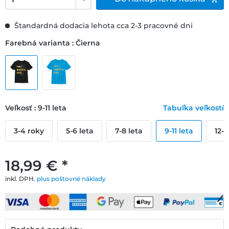
Štandardná dodacia lehota cca 2-3 pracovné dni
Farebná varianta : Čierna
Veľkosť : 9-11 leta
Tabuľka veľkostí
3-4 roky
5-6 leta
7-8 leta
9-11 leta
12-1
18,99 € *
inkl. DPH.
plus poštovné náklady