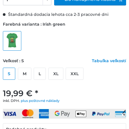
Štandardná dodacia lehota cca 2-3 pracovné dni
Farebná varianta : Irish green
Veľkosť : S
Tabuľka veľkostí
S
M
L
XL
XXL
19,99 € *
inkl. DPH.
plus poštovné náklady