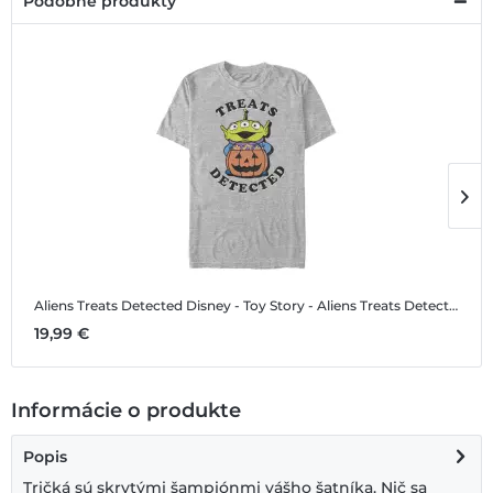
Podobné produkty
Aliens Treats Detected
Disney - Toy Story - Aliens Treats Detected - Halloween - Pánske Tričko
A
19,99 €
1
Informácie o produkte
Popis
Tričká sú skrytými šampiónmi vášho šatníka. Nič sa