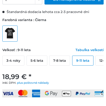
Štandardná dodacia lehota cca 2-3 pracovné dni
Farebná varianta : Čierna
Veľkosť : 9-11 leta
Tabuľka veľkostí
3-4 roky
5-6 leta
7-8 leta
9-11 leta
12-1
18,99 € *
inkl. DPH.
plus poštovné náklady