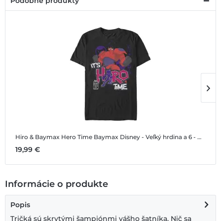
Podobné produkty
Hiro & Baymax Hero Time Baymax
Disney - Veľký hrdina a 6 - Hiro & Baymax Hero Time Baymax - Pánske Tričko
H
19,99 €
1
Informácie o produkte
Popis
Tričká sú skrytými šampiónmi vášho šatníka. Nič sa