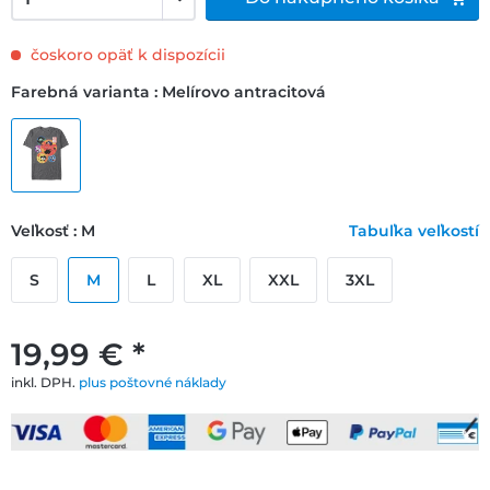
čoskoro opäť k dispozícii
Farebná varianta : Melírovo antracitová
Veľkosť : M
Tabuľka veľkostí
S
M
L
XL
XXL
3XL
19,99 € *
inkl. DPH.
plus poštovné náklady