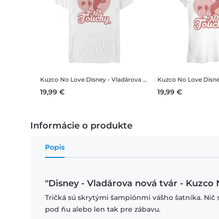
Kuzco No Love
Disney - Vladárova nová tvár - Kuzco No Love - Deň svätého Valentína - Pánske Tričko
Kuzco No Love
Disney - Vladárova nová
19,99 €
19,99 €
Informácie o produkte
Popis
"Disney - Vladárova nová tvár - Kuzco 
Tričká sú skrytými šampiónmi vášho šatníka. Nič 
pod ňu alebo len tak pre zábavu.