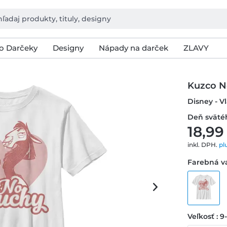
o Darčeky
Designy
Nápady na darček
ZLAVY
Kuzco N
Disney - V
Deň svätéh
18,99
inkl. DPH.
pl
Farebná va
Veľkosť : 9-