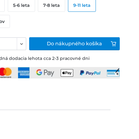
5-6 leta
7-8 leta
9-11 leta
kov
Do
nákupného košíka
ná dodacia lehota cca 2-3 pracovné dni