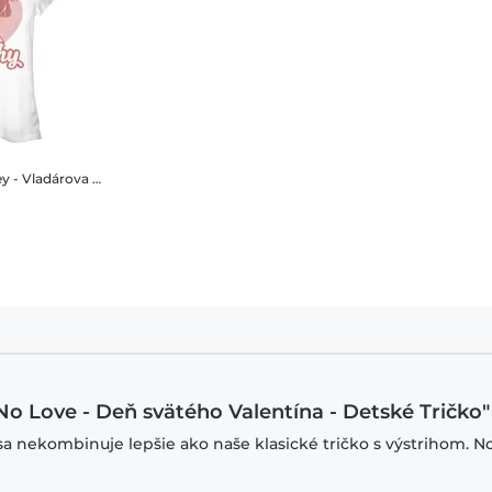
 tvár - Kuzco No Love - Deň svätého Valentína - Dámske Tričko
No Love - Deň svätého Valentína - Detské Tričko"
sa nekombinuje lepšie ako naše klasické tričko s výstrihom. N