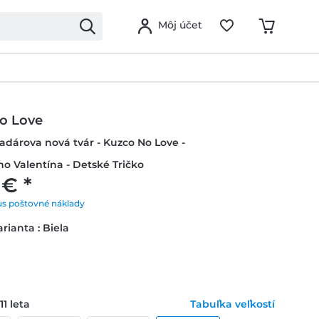
Môj účet
o Love
ladárova nová tvár - Kuzco No Love -
o Valentína - Detské Tričko
 € *
us poštovné náklady
rianta : Biela
11 leta
Tabuľka veľkostí