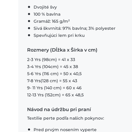
Dvojité švy
100 % bavlna
Gramáž: 165 g/m²
Sivá škvrnitá: 97% bavlna; 3% polyester
Spevňujúci lem pri krku
Rozmery (Dĺžka x Šírka v cm)
2-3 Yrs (98cm) = 41 x 33
3-4 Yrs (104cm) = 45 x 38
5-6 Yrs (116 cm) = 50 x 40,5
7-8 Yrs(128 cm) = 55 x 43
9- 11 Yrs (140 cm) = 60 x 46
12-13 Yrs (152cm) = 65 x 48,5
Návod na údržbu pri praní
Textílie perte podľa našich pokynov:
Pred prvým nosením vyperte