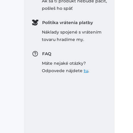
Ak sa ti produkt nebude páčiť,
pošleš ho späť
Politika vrátenia platby
Náklady spojené s vrátením
tovaru hradíme my.
FAQ
Máte nejaké otázky?
Odpovede nájdete
tu
.