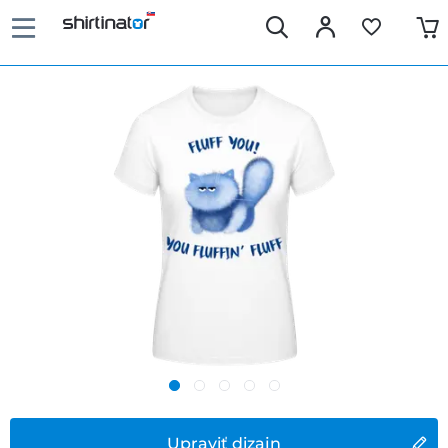
Upraviť dizajn