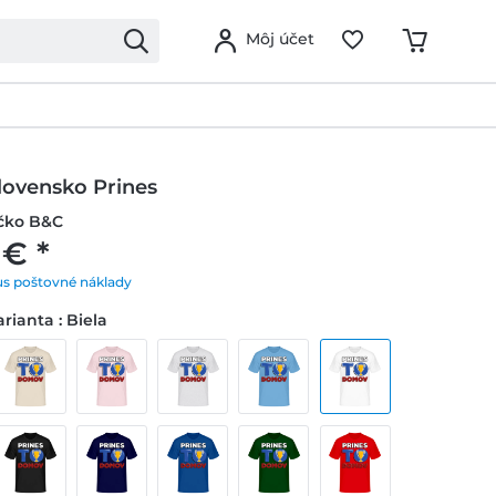
Môj účet
lovensko Prines
ičko B&C
 € *
us poštovné náklady
rianta : Biela