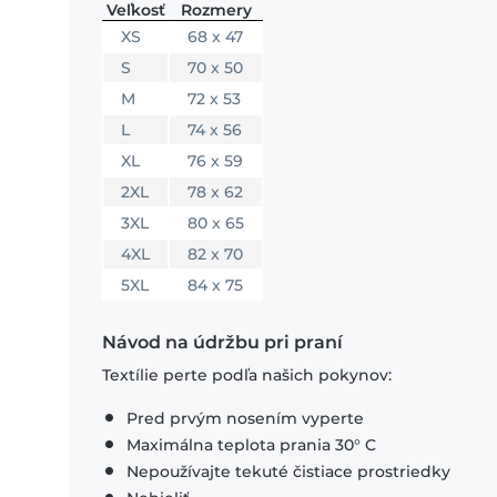
Veľkosť
Rozmery
XS
68 x 47
S
70 x 50
M
72 x 53
L
74 x 56
XL
76 x 59
2XL
78 x 62
3XL
80 x 65
4XL
82 x 70
5XL
84 x 75
Návod na údržbu pri praní
Textílie perte podľa našich pokynov:
Pred prvým nosením vyperte
Maximálna teplota prania 30° C
Nepoužívajte tekuté čistiace prostriedky