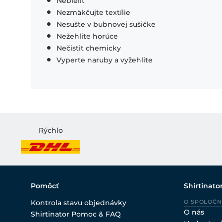
Nebieliť
Nezmäkčujte textílie
Nesušte v bubnovej sušičke
Nežehlite horúce
Nečistiť chemicky
Vyperte naruby a vyžehlite
Rýchlo
Pomôcť
Shirtinato
Kontrola stavu objednávky
O SPOLOČN
O nás
Shirtinator Pomoc & FAQ