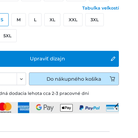
Tabuľka veľkostí
S
M
L
XL
XXL
3XL
5XL
Upraviť dizajn
Do
nákupného košíka
ná dodacia lehota cca 2-3 pracovné dni