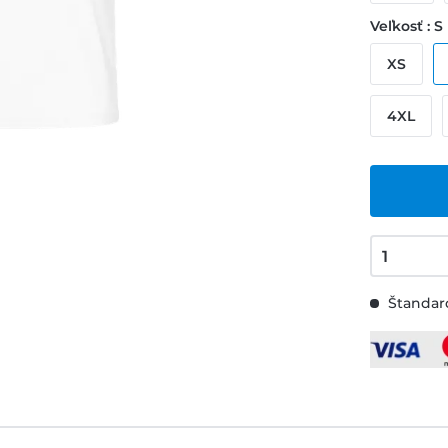
Veľkosť : S
XS
4XL
Štandard