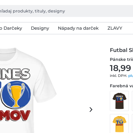
o Darčeky
Designy
Nápady na darček
ZLAVY
Futbal S
Pánske tr
18,99
inkl. DPH.
pl
Farebná va