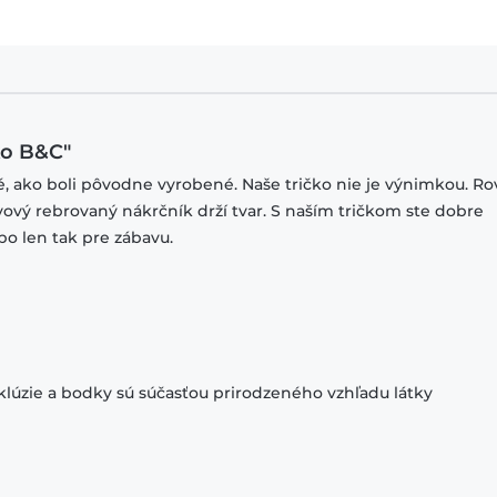
ko B&C"
ké, ako boli pôvodne vyrobené. Naše tričko nie je výnimkou. R
stvový rebrovaný nákrčník drží tvar. S naším tričkom ste dobre
bo len tak pre zábavu.
klúzie a bodky sú súčasťou prirodzeného vzhľadu látky