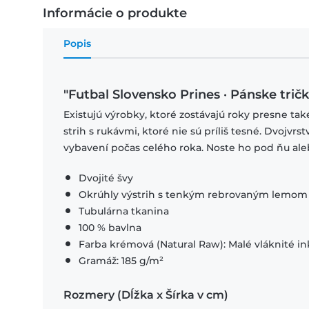
Informácie o produkte
Popis
"Futbal Slovensko Prines · Pánske trič
Existujú výrobky, ktoré zostávajú roky presne ta
strih s rukávmi, ktoré nie sú príliš tesné. Dvojvr
vybavení počas celého roka. Noste ho pod ňu ale
Dvojité švy
Okrúhly výstrih s tenkým rebrovaným lemom
Tubulárna tkanina
100 % bavlna
Farba krémová (Natural Raw): Malé vláknité in
Gramáž: 185 g/m²
Rozmery (Dĺžka x Šírka v cm)