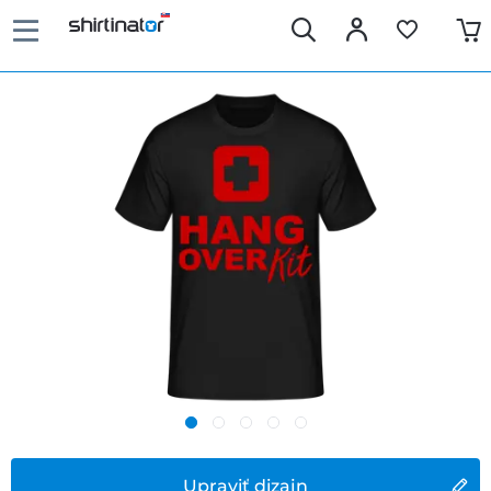
Upraviť dizajn