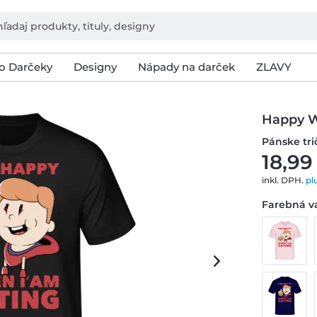
o Darčeky
Designy
Nápady na darček
ZLAVY
Happy W
Pánske tr
18,99
inkl. DPH.
pl
Farebná va