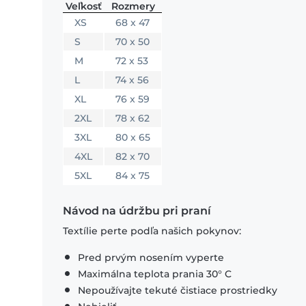
Veľkosť
Rozmery
XS
68 x 47
S
70 x 50
M
72 x 53
L
74 x 56
XL
76 x 59
2XL
78 x 62
3XL
80 x 65
4XL
82 x 70
5XL
84 x 75
Návod na údržbu pri praní
Textílie perte podľa našich pokynov:
Pred prvým nosením vyperte
Maximálna teplota prania 30° C
Nepoužívajte tekuté čistiace prostriedky