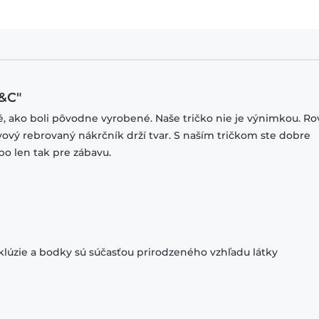
B&C"
ké, ako boli pôvodne vyrobené. Naše tričko nie je výnimkou. R
stvový rebrovaný nákrčník drží tvar. S naším tričkom ste dobre
bo len tak pre zábavu.
klúzie a bodky sú súčasťou prirodzeného vzhľadu látky