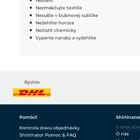
Nebieliť
Nezmäkčujte textílie
Nesušte v bubnovej sušičke
Nežehlite horúce
Nečistiť chemicky
Vyperte naruby a vyžehlite
Rýchlo
Pomôcť
Shirtinato
Kontrola stavu objednávky
O SPOLOČN
O nás
Shirtinator Pomoc & FAQ