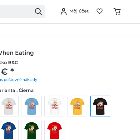
Môj účet
hen Eating
ičko B&C
 € *
us poštovné náklady
rianta : Čierna