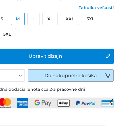
Tabuľka veľkostí
S
M
L
XL
XXL
3XL
5XL
Upraviť dizajn
Do
nákupného košíka
ná dodacia lehota cca 2-3 pracovné dni