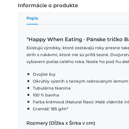
Informácie o produkte
Popis
"Happy When Eating · Pánske tričko 
Existujú výrobky, ktoré zostávajú roky presne ta
strih s rukávmi, ktoré nie sú príliš tesné. Dvojvr
vybavení počas celého roka. Noste ho pod ňu ale
Dvojité švy
Okrúhly výstrih s tenkým rebrovaným lemom
Tubulárna tkanina
100 % bavlna
Farba krémová (Natural Raw): Malé vláknité in
Gramáž: 185 g/m²
Rozmery (Dĺžka x Šírka v cm)