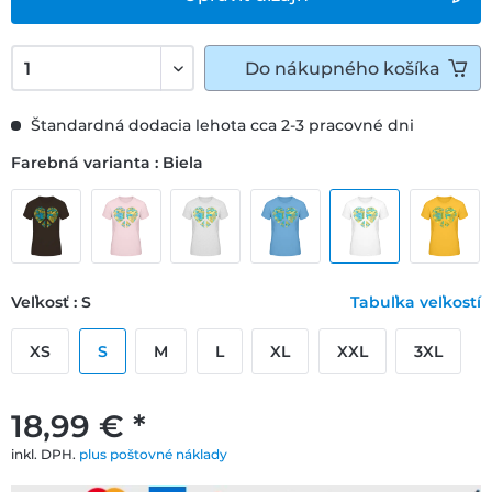
Do
nákupného košíka
Štandardná dodacia lehota cca 2-3 pracovné dni
Farebná varianta : Biela
Veľkosť : S
Tabuľka veľkostí
XS
S
M
L
XL
XXL
3XL
18,99 € *
inkl. DPH.
plus poštovné náklady