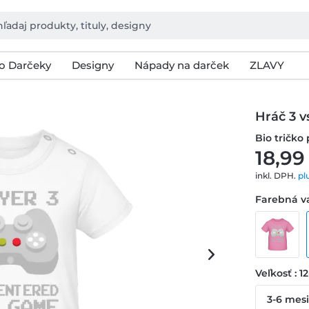
o Darčeky
Designy
Nápady na darček
ZLAVY
Hráč 3 v
Bio tričko
18,99
inkl. DPH.
pl
Farebná va
Veľkosť : 1
3-6 mes