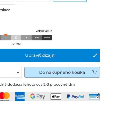
esiaca
veľmi veľké
-
0
+
++
+++
normal
Upraviť dizajn
Do
nákupného košíka
ná dodacia lehota cca 2-3 pracovné dni