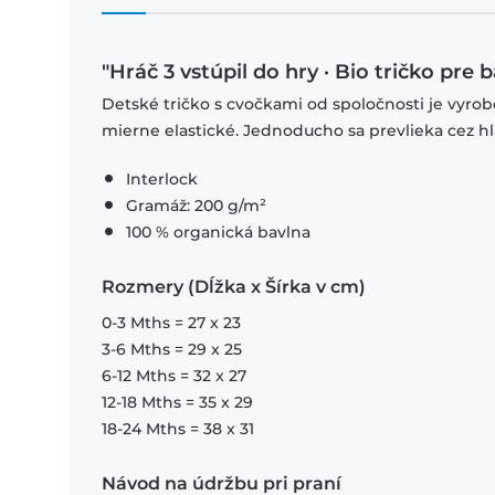
"Hráč 3 vstúpil do hry · Bio tričko pre 
Detské tričko s cvočkami od spoločnosti je vyrob
mierne elastické. Jednoducho sa prevlieka cez
Interlock
Gramáž: 200 g/m²
100 % organická bavlna
Rozmery (Dĺžka x Šírka v cm)
0-3 Mths = 27 x 23
3-6 Mths = 29 x 25
6-12 Mths = 32 x 27
12-18 Mths = 35 x 29
18-24 Mths = 38 x 31
Návod na údržbu pri praní