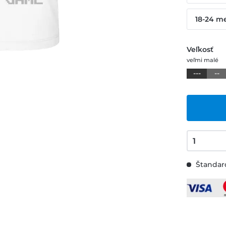
18-24 m
Veľkosť
veľmi malé
---
--
Štandard