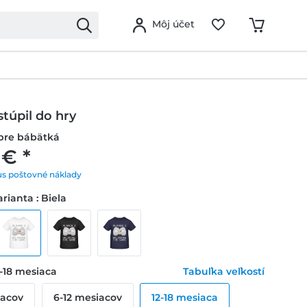
Môj účet
stúpil do hry
 pre bábätká
 € *
us poštovné náklady
rianta : Biela
2-18 mesiaca
Tabuľka veľkostí
iacov
6-12 mesiacov
12-18 mesiaca