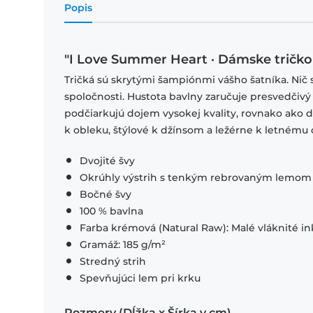
Popis
"I Love Summer Heart · Dámske tričk
Tričká sú skrytými šampiónmi vášho šatníka. Nič 
spoločnosti. Hustota bavlny zaručuje presvedčivý
podčiarkujú dojem vysokej kvality, rovnako ako
k obleku, štýlové k džínsom a ležérne k letnému o
Dvojité švy
Okrúhly výstrih s tenkým rebrovaným lemom
Bočné švy
100 % bavlna
Farba krémová (Natural Raw): Malé vláknité in
Gramáž: 185 g/m²
Stredný strih
Spevňujúci lem pri krku
Rozmery (Dĺžka x Šírka v cm)