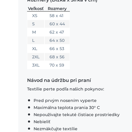
Veľkosť
Rozmery
XS
58 x 41
S
60 x 44
M
62 x 47
L
64 x 50
XL
66 x 53
2XL
68 x 56
3XL
70 x 59
Návod na údržbu pri praní
Textílie perte podľa našich pokynov:
Pred prvým nosením vyperte
Maximálna teplota prania 30° C
Nepoužívajte tekuté čistiace prostriedky
Nebieliť
Nezmäkčujte textílie