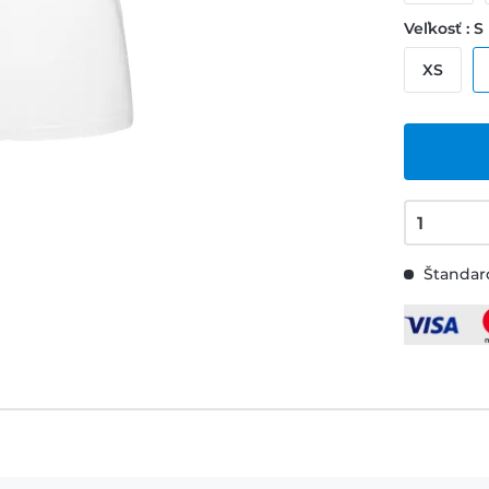
Veľkosť : S
XS
Štandard