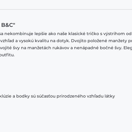
o B&C"
sa nekombinuje lepšie ako naše klasické tričko s výstrihom od
 vzhľad a vysokú kvalitu na dotyk. Dvojito položené manžety p
 dvojité švy na manžetách rukávov a nenápadné bočné švy. El
utfitu.
klúzie a bodky sú súčasťou prirodzeného vzhľadu látky