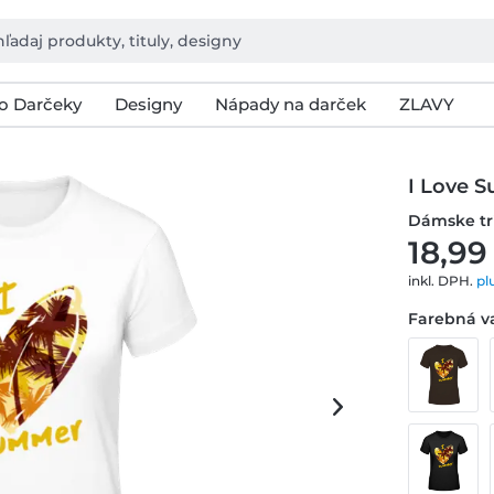
o Darčeky
Designy
Nápady na darček
ZLAVY
I Love 
Dámske tr
18,99
inkl. DPH.
pl
Farebná va