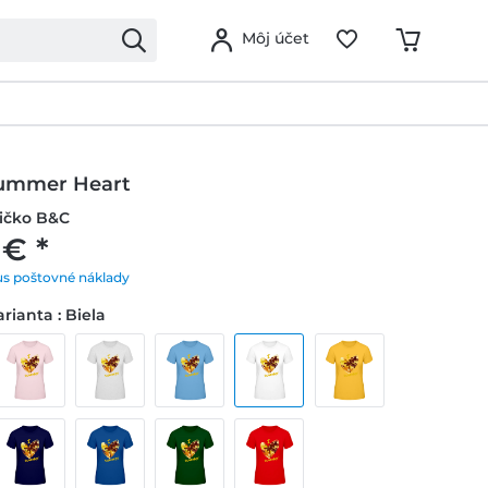
Môj účet
Summer Heart
ičko B&C
 € *
us poštovné náklady
rianta : Biela