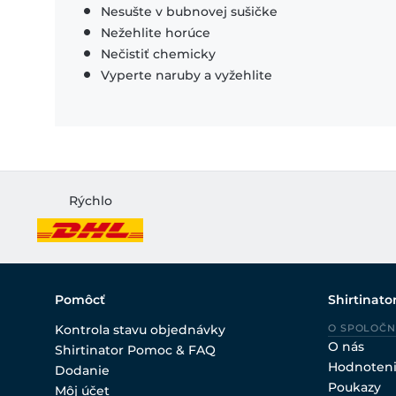
Nesušte v bubnovej sušičke
Nežehlite horúce
Nečistiť chemicky
Vyperte naruby a vyžehlite
Rýchlo
Pomôcť
Shirtinato
Kontrola stavu objednávky
O SPOLOČN
O nás
Shirtinator Pomoc & FAQ
Hodnoten
Dodanie
Poukazy
Môj účet