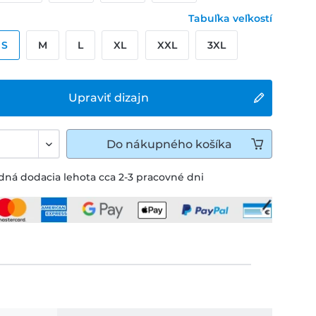
Tabuľka veľkostí
S
M
L
XL
XXL
3XL
Upraviť dizajn
Do
nákupného košíka
ná dodacia lehota cca 2-3 pracovné dni