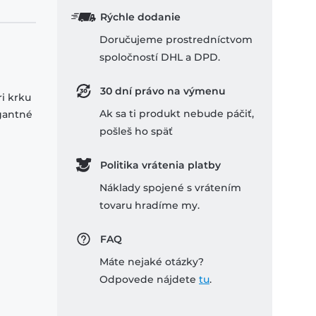
Rýchle dodanie
Doručujeme prostredníctvom
spoločností DHL a DPD.
30 dní právo na výmenu
ri krku
Ak sa ti produkt nebude páčiť,
egantné
pošleš ho späť
Politika vrátenia platby
Náklady spojené s vrátením
tovaru hradíme my.
FAQ
Máte nejaké otázky?
Odpovede nájdete
tu
.