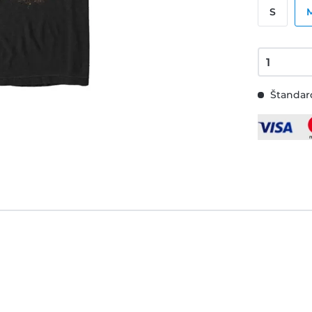
S
Štandard