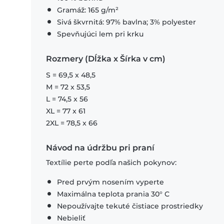
Gramáž: 165 g/m²
Sivá škvrnitá: 97% bavlna; 3% polyester
Spevňujúci lem pri krku
Rozmery (Dĺžka x Šírka v cm)
S = 69,5 x 48,5
M = 72 x 53,5
L = 74,5 x 56
XL = 77 x 61
2XL = 78,5 x 66
Návod na údržbu pri praní
Textílie perte podľa našich pokynov:
Pred prvým nosením vyperte
Maximálna teplota prania 30° C
Nepoužívajte tekuté čistiace prostriedky
Nebieliť