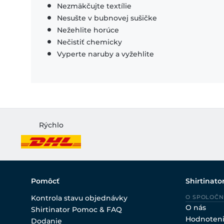
Nezmäkčujte textílie
Nesušte v bubnovej sušičke
Nežehlite horúce
Nečistiť chemicky
Vyperte naruby a vyžehlite
Rýchlo
Pomôcť
Shirtinato
Kontrola stavu objednávky
O SPOLOČN
O nás
Shirtinator Pomoc & FAQ
Hodnoten
Dodanie