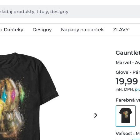
o Darčeky
Designy
Nápady na darček
ZLAVY
Gauntlet
Marvel - 
Glove - Pá
19,99
inkl. DPH.
pl
Farebná va
Veľkosť : M