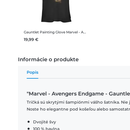
Gauntlet Painting Glove
Marvel - Avengers Endgame - Gauntlet Painting Glove - Dámske Tričko
19,99 €
Informácie o produkte
Popis
"Marvel - Avengers Endgame - Gauntlet
Tričká sú skrytými šampiónmi vášho šatníka. Nie 
Noste ho elegantne pod košeľou alebo samostat
Dvojité švy
100 % bavlna