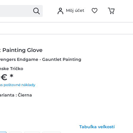
Môj účet
 Painting Glove
Avengers Endgame - Gauntlet Painting
nske Tričko
 € *
us poštovné náklady
rianta : Čierna
Tabuľka veľkostí