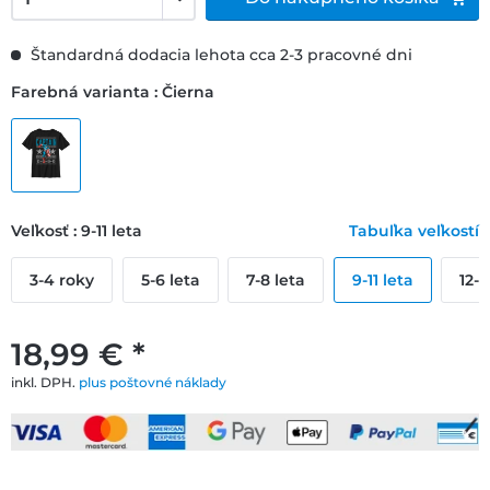
Štandardná dodacia lehota cca 2-3 pracovné dni
Farebná varianta : Čierna
Veľkosť : 9-11 leta
Tabuľka veľkostí
3-4 roky
5-6 leta
7-8 leta
9-11 leta
12-1
18,99 € *
inkl. DPH.
plus poštovné náklady