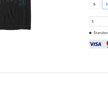
S
Štandard