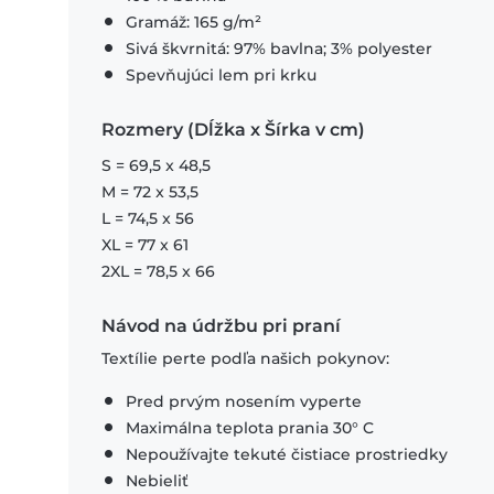
Gramáž: 165 g/m²
Sivá škvrnitá: 97% bavlna; 3% polyester
Spevňujúci lem pri krku
Rozmery (Dĺžka x Šírka v cm)
S = 69,5 x 48,5
M = 72 x 53,5
L = 74,5 x 56
XL = 77 x 61
2XL = 78,5 x 66
Návod na údržbu pri praní
Textílie perte podľa našich pokynov:
Pred prvým nosením vyperte
Maximálna teplota prania 30° C
Nepoužívajte tekuté čistiace prostriedky
Nebieliť