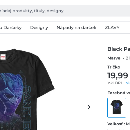
o Darčeky
Designy
Nápady na darček
ZLAVY
Black P
Marvel - B
Tričko
19,99
inkl. DPH.
pl
Farebná va
Veľkosť : M