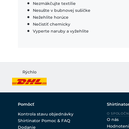
Nezmäkčujte textílie
Nesušte v bubnovej sušičke
Nežehlite horúce
Nečistiť chemicky
Vyperte naruby a vyžehlite
Rýchlo
Pomôcť
Shirtinato
Kontrola stavu objednávky
O SPOLOČN
O nás
Shirtinator Pomoc & FAQ
Hodnoten
Dodanie