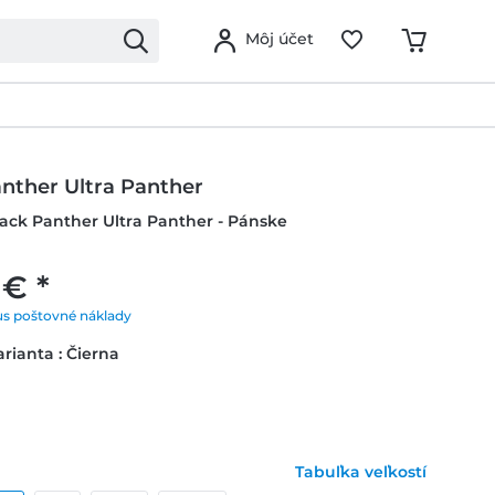
Môj účet
anther Ultra Panther
lack Panther Ultra Panther - Pánske
 € *
us poštovné náklady
rianta : Čierna
Tabuľka veľkostí