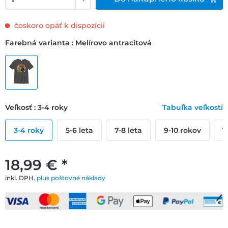
čoskoro opäť k dispozícii
Farebná varianta : Melírovo antracitová
Veľkosť : 3-4 roky
Tabuľka veľkostí
3-4 roky
5-6 leta
7-8 leta
9-10 rokov
1
18,99 € *
inkl. DPH.
plus poštovné náklady