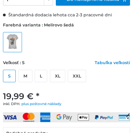
Štandardná dodacia lehota cca 2-3 pracovné dni
Farebná varianta : Melírovo šedá
Veľkosť : S
Tabuľka veľkostí
S
M
L
XL
XXL
19,99 € *
inkl. DPH.
plus poštovné náklady