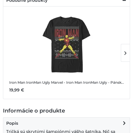
Podobné produkty
Iron Man IronMan Ugly
Marvel - Iron Man IronMan Ugly - Pánske Tričko
I
19,99 €
4
Informácie o produkte
Popis
Tričká sú skrytými šampiónmi vášho šatníka. Nič sa