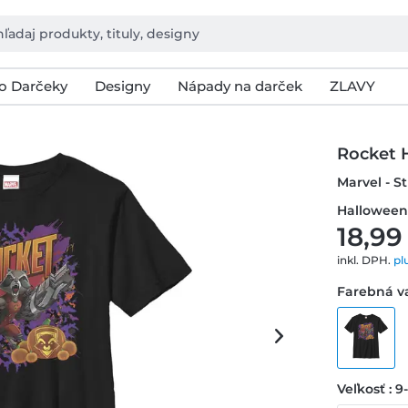
o Darčeky
Designy
Nápady na darček
ZLAVY
Rocket 
Marvel - S
Halloween 
18,99
inkl. DPH.
pl
Farebná va
Veľkosť : 9-