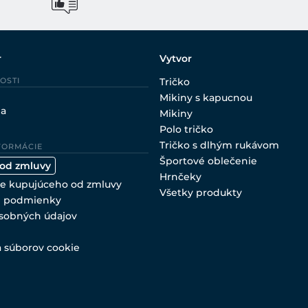
r
Vytvor
OSTI
Tričko
Mikiny s kapucnou
ia
Mikiny
Polo tričko
Tričko s dlhým rukávom
FORMÁCIE
Športové oblečenie
 od zmluvy
Hrnčeky
e kupujúceho od zmluvy
Všetky produkty
 podmienky
sobných údajov
a súborov cookie