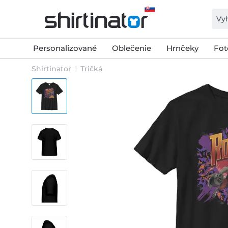
Personalizované
Oblečenie
Hrnčeky
Fot
Shirtinator
Tričká