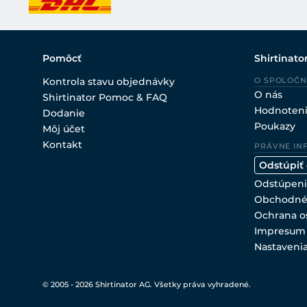
Pomôcť
Shirtinato
Kontrola stavu objednávky
O SPOLOČN
O nás
Shirtinator Pomoc & FAQ
Hodnoten
Dodanie
Poukazy
Môj účet
Kontakt
PRÁVNE IN
Odstúpiť
Odstúpeni
Obchodné
Ochrana o
Impresum
Nastaveni
© 2005 - 2026 Shirtinator AG. Všetky práva vyhradené.