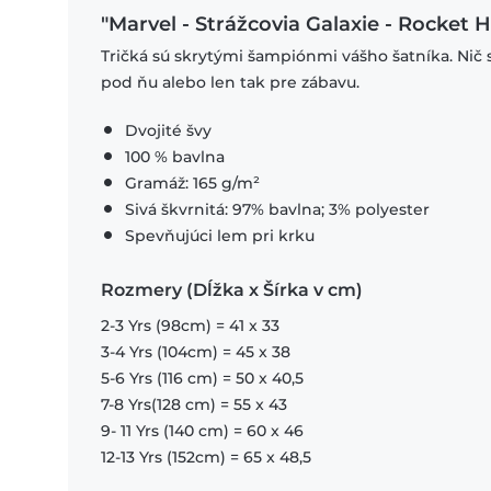
"Marvel - Strážcovia Galaxie - Rocket 
Tričká sú skrytými šampiónmi vášho šatníka. Nič 
pod ňu alebo len tak pre zábavu.
Dvojité švy
100 % bavlna
Gramáž: 165 g/m²
Sivá škvrnitá: 97% bavlna; 3% polyester
Spevňujúci lem pri krku
Rozmery (Dĺžka x Šírka v cm)
2-3 Yrs (98cm) = 41 x 33
3-4 Yrs (104cm) = 45 x 38
5-6 Yrs (116 cm) = 50 x 40,5
7-8 Yrs(128 cm) = 55 x 43
9- 11 Yrs (140 cm) = 60 x 46
12-13 Yrs (152cm) = 65 x 48,5