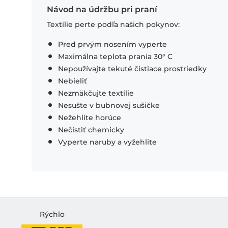
Návod na údržbu pri praní
Textílie perte podľa našich pokynov:
Pred prvým nosením vyperte
Maximálna teplota prania 30° C
Nepoužívajte tekuté čistiace prostriedky
Nebieliť
Nezmäkčujte textílie
Nesušte v bubnovej sušičke
Nežehlite horúce
Nečistiť chemicky
Vyperte naruby a vyžehlite
Rýchlo