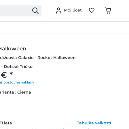
Môj účet
Halloween
trážcovia Galaxie - Rocket Halloween -
- Detské Tričko
 € *
us poštovné náklady
rianta : Čierna
11 leta
Tabuľka veľkostí