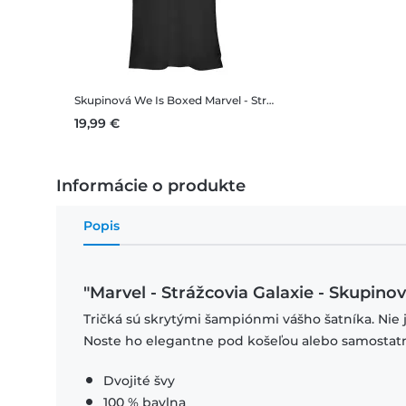
Skupinová We Is Boxed
Marvel - Strážcovia Galaxie - Skupinová We Is Boxed - Dámske Tričko
19,99 €
Informácie o produkte
Popis
"Marvel - Strážcovia Galaxie - Skupino
Tričká sú skrytými šampiónmi vášho šatníka. Nie 
Noste ho elegantne pod košeľou alebo samostat
Dvojité švy
100 % bavlna