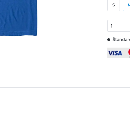
S
Štandard