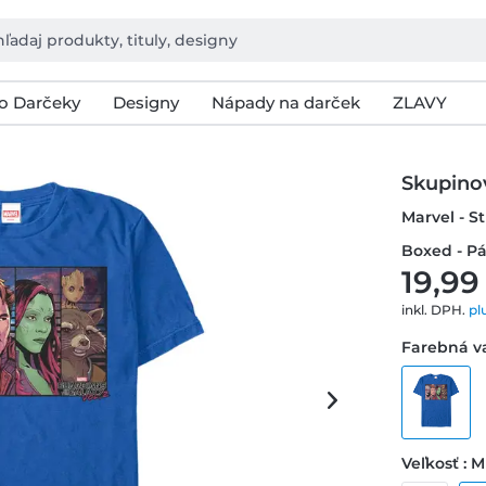
o Darčeky
Designy
Nápady na darček
ZLAVY
Skupino
Marvel - S
Boxed - Pá
19,99
inkl. DPH.
pl
Farebná va
Veľkosť : M