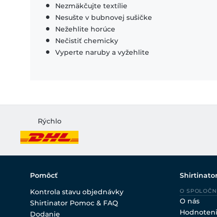
Nezmäkčujte textílie
Nesušte v bubnovej sušičke
Nežehlite horúce
Nečistiť chemicky
Vyperte naruby a vyžehlite
Rýchlo
Pomôcť
Shirtinato
Kontrola stavu objednávky
O SPOLOČN
O nás
Shirtinator Pomoc & FAQ
Hodnoten
Dodanie