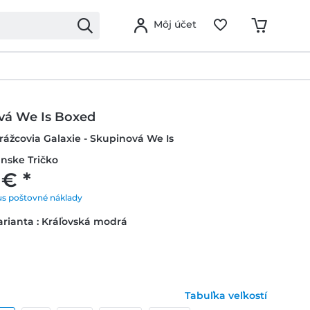
Môj účet
vá We Is Boxed
trážcovia Galaxie - Skupinová We Is
nske Tričko
 € *
us poštovné náklady
rianta : Kráľovská modrá
Tabuľka veľkostí