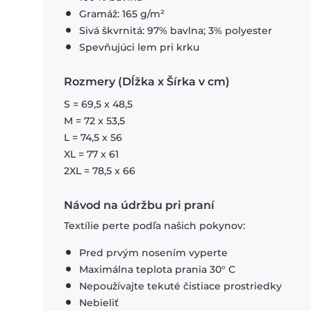
Gramáž: 165 g/m²
Sivá škvrnitá: 97% bavlna; 3% polyester
Spevňujúci lem pri krku
Rozmery (Dĺžka x Šírka v cm)
S = 69,5 x 48,5
M = 72 x 53,5
L = 74,5 x 56
XL = 77 x 61
2XL = 78,5 x 66
Návod na údržbu pri praní
Textílie perte podľa našich pokynov:
Pred prvým nosením vyperte
Maximálna teplota prania 30° C
Nepoužívajte tekuté čistiace prostriedky
Nebieliť