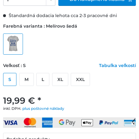
Štandardná dodacia lehota cca 2-3 pracovné dni
Farebná varianta : Melírovo šedá
Veľkosť : S
Tabuľka veľkostí
S
M
L
XL
XXL
19,99 € *
inkl. DPH.
plus poštovné náklady